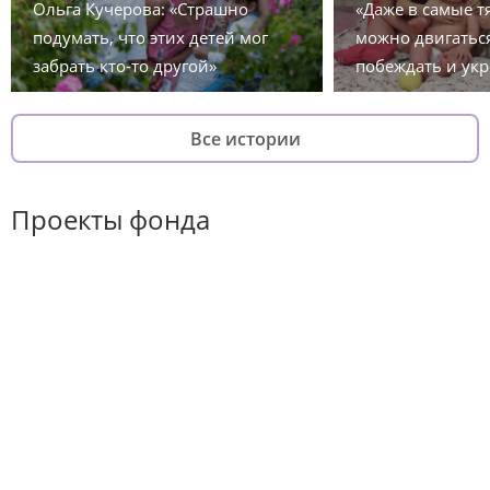
Ольга Кучерова: «Страшно
«Даже в самые 
подумать, что этих детей мог
можно двигаться
забрать кто-то другой»
побеждать и укр
Все истории
Проекты фонда