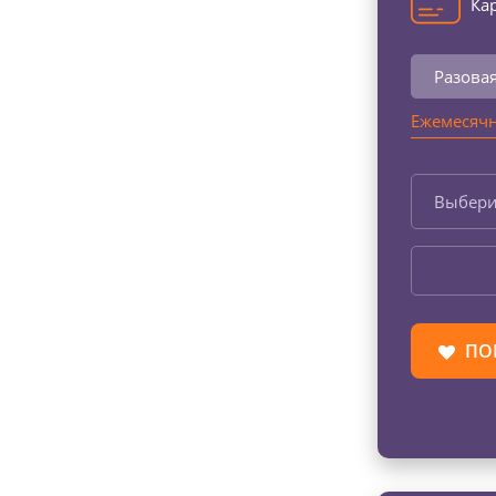
Кар
Разова
Ежемесячн
Выбери
ПО