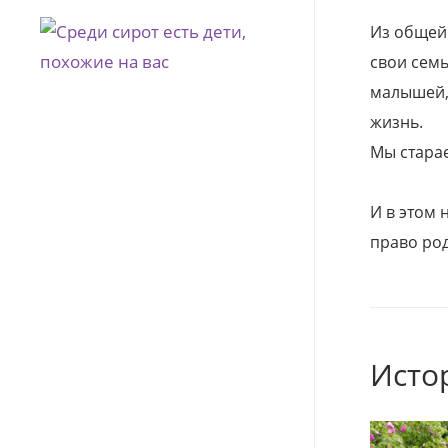
Из общей
свои семь
малышей, 
жизнь.
Мы стара
И в этом
право род
Исто