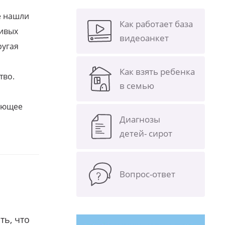
е нашли
Как работает база
ливых
видеоанкет
ругая
Как взять ребенка
тво.
в семью
щающее
Диагнозы
детей- сирот
Вопрос-ответ
ть, что