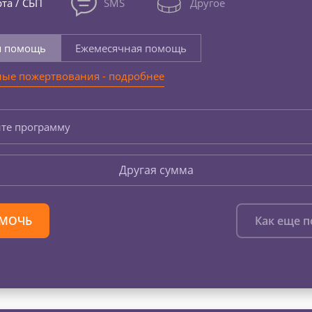
та / СБП
SMS
Другое
я помощь
Ежемесячная помощь
ые пожертвования - подробнее
те программу
Другая сумма
МОЧЬ
Как еще 