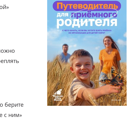
гой»
можно
реплять
о берите
е с ним»