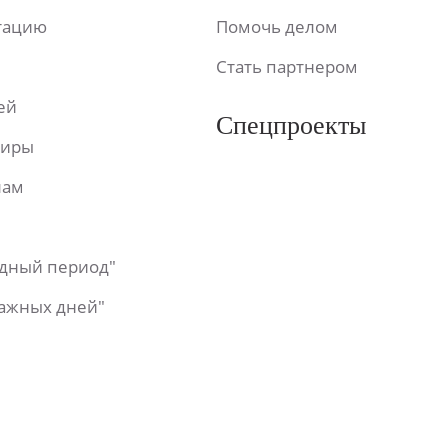
ьтацию
Помочь делом
Стать партнером
ей
Спецпроекты
фиры
лам
одный период"
важных дней"