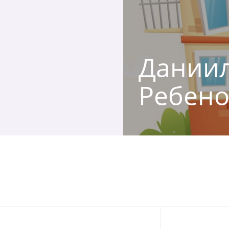
Даниил,
Ребено