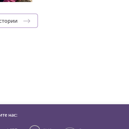
истории
зни детей из детских домов 
те нас: