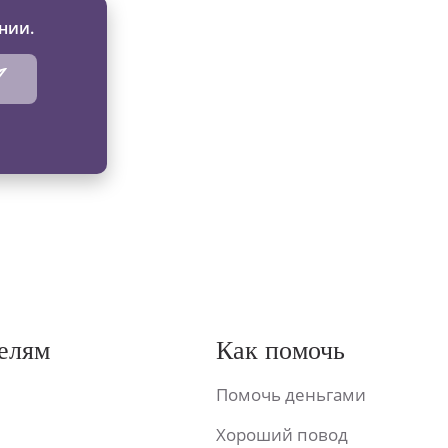
нии.
елям
Как помочь
Помочь деньгами
Хороший повод