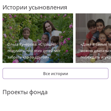
Истории усыновления
Ольга Кучерова: «Страшно
«Даже в самые 
подумать, что этих детей мог
можно двигаться
забрать кто-то другой»
побеждать и укр
Все истории
Проекты фонда