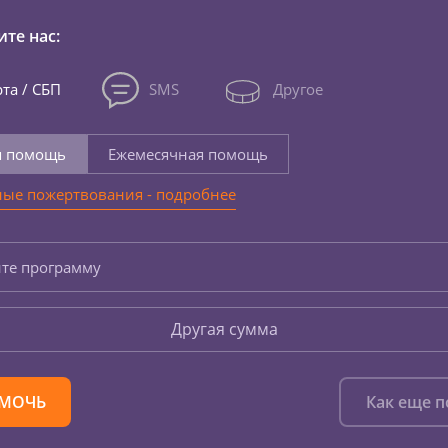
те нас:
та / СБП
SMS
Другое
я помощь
Ежемесячная помощь
ые пожертвования - подробнее
те программу
Другая сумма
МОЧЬ
Как еще 