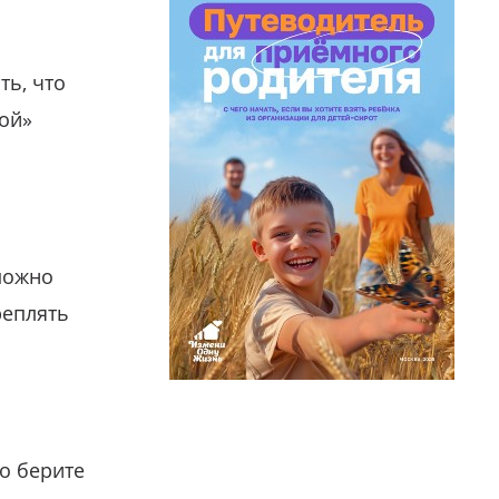
ть, что
гой»
можно
реплять
о берите