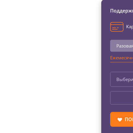
Поддержи
Кар
Разова
Ежемесячн
Выбери
ПО