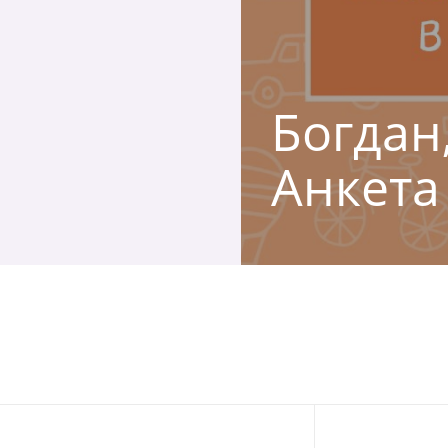
Богдан,
Анкета