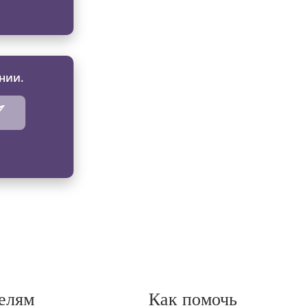
нии.
елям
Как помочь