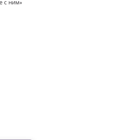
е с ним»
вместе с нами