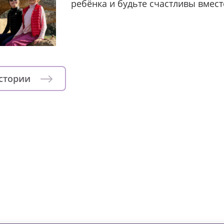
ребёнка и будьте счастливы вмест
истории
зни детей из детских домов 