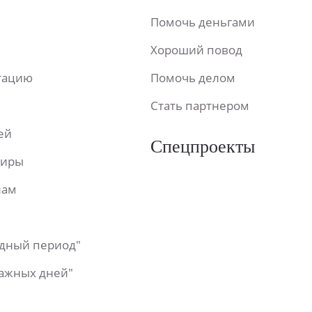
Помочь деньгами
Хороший повод
ьтацию
Помочь делом
Стать партнером
ей
Спецпроекты
фиры
лам
одный период"
важных дней"