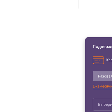
Изменяйте жи
Поддержи
Кар
Разова
Ежемесячн
Выбери