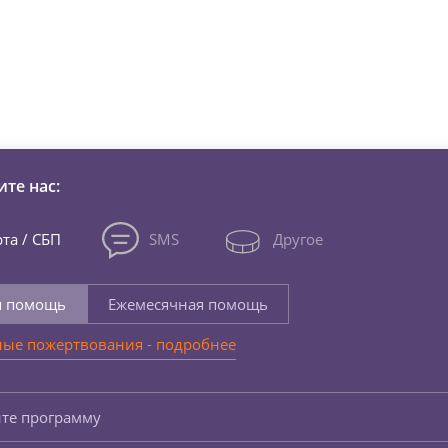
зни детей из детских домов 
те нас:
та / СБП
SMS
Другое
я помощь
Ежемесячная помощь
ые пожертвования - подробнее
те программу