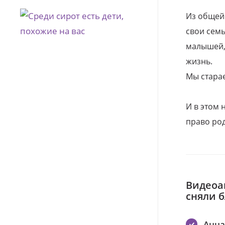
Из общей
свои семь
малышей, 
жизнь.
Мы стара
И в этом
право род
Видеоа
сняли 
Анна