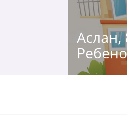
Аслан, 
Ребено