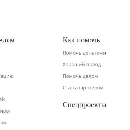
елям
Как помочь
Помочь деньгами
Хороший повод
ьтацию
Помочь делом
Стать партнером
ей
Спецпроекты
фиры
лам