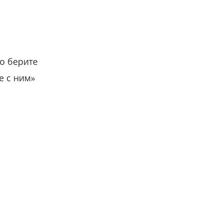
о берите
е с ним»