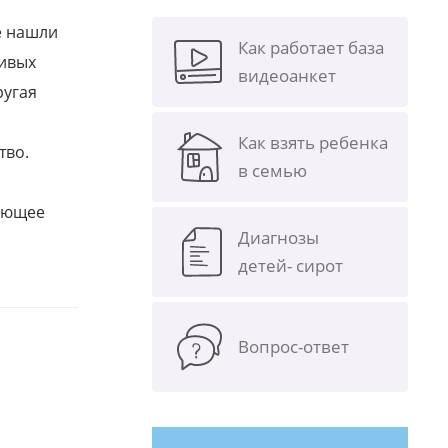
е нашли
Как работает база
ливых
видеоанкет
ругая
Как взять ребенка
тво.
в семью
щающее
Диагнозы
детей- сирот
Вопрос-ответ