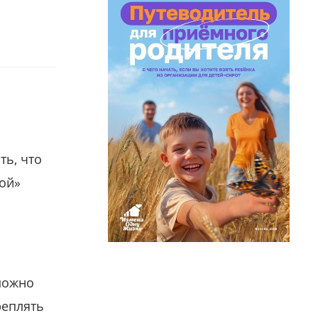
ть, что
гой»
можно
реплять