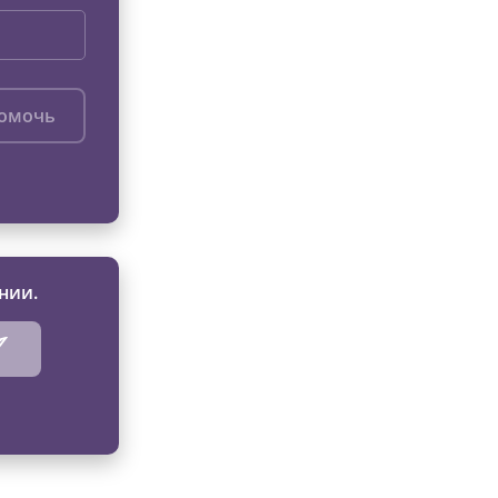
помочь
нии.