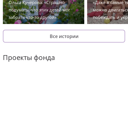
Ольга Кучерова: «Страшно
«Даже в самые 
подумать, что этих детей мог
можно двигаться
забрать кто-то другой»
побеждать и укр
Все истории
Проекты фонда