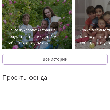
Ольга Кучерова: «Страшно
«Даже в самые 
подумать, что этих детей мог
можно двигаться
забрать кто-то другой»
побеждать и укр
Все истории
Проекты фонда