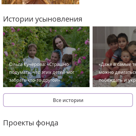
Истории усыновления
Ольга Кучерова: «Страшно
«Даже в самые 
подумать, что этих детей мог
можно двигаться
забрать кто-то другой»
побеждать и укр
Все истории
Проекты фонда