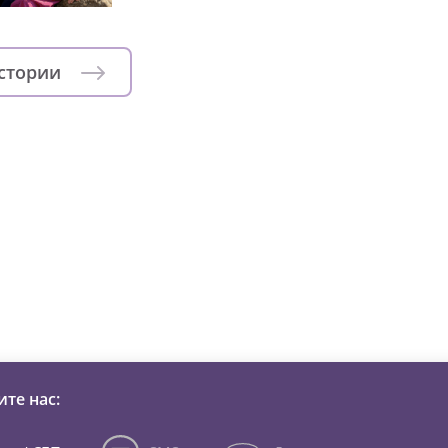
истории
зни детей из детских домов 
те нас: