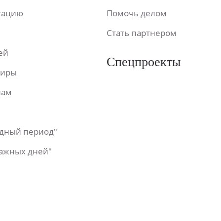
ьтацию
Помочь делом
Стать партнером
ей
Спецпроекты
фиры
лам
одный период"
важных дней"