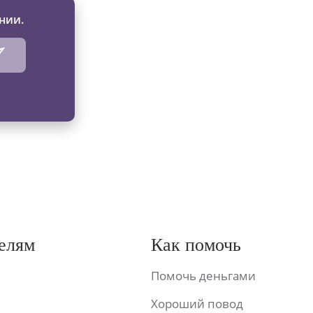
нии.
елям
Как помочь
Помочь деньгами
Хороший повод