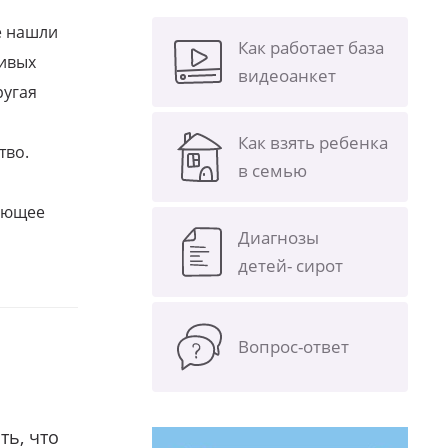
е нашли
Как работает база
ливых
видеоанкет
ругая
Как взять ребенка
тво.
в семью
щающее
Диагнозы
детей- сирот
Вопрос-ответ
ть, что