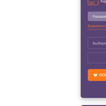
Кар
Разова
Ежемесячн
Выбери
ПО