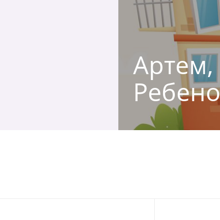
Артем, 
Ребено