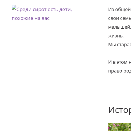
Из общей
свои семь
малышей, 
жизнь.
Мы стара
И в этом
право род
Исто