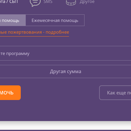
та / СБП
SMS
Другое
я помощь
Ежемесячная помощь
ые пожертвования - подробнее
те программу
Другая сумма
МОЧЬ
Как еще 