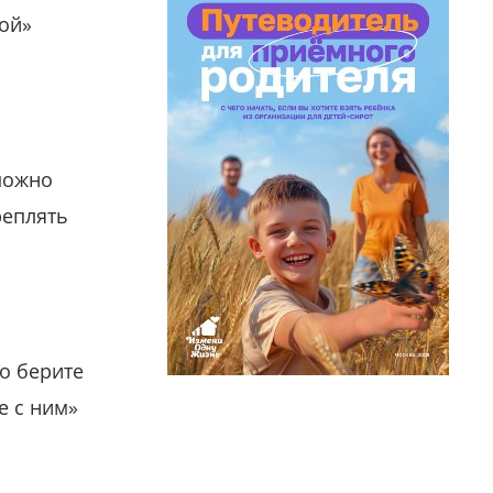
гой»
можно
реплять
о берите
е с ним»