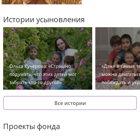
Истории усыновления
Ольга Кучерова: «Страшно
«Даже в самые 
подумать, что этих детей мог
можно двигаться
забрать кто-то другой»
побеждать и укр
Все истории
Проекты фонда