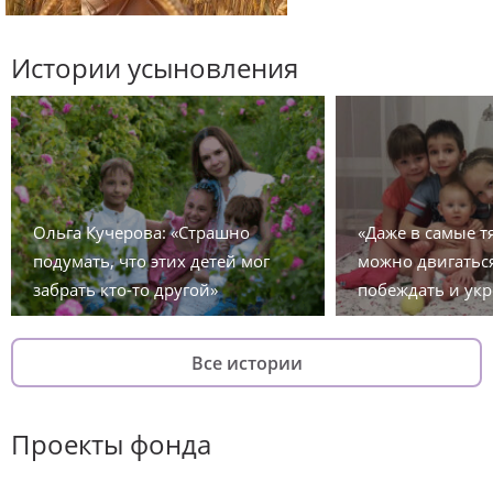
Истории усыновления
Ольга Кучерова: «Страшно
«Даже в самые 
подумать, что этих детей мог
можно двигаться
забрать кто-то другой»
побеждать и укр
Все истории
Проекты фонда