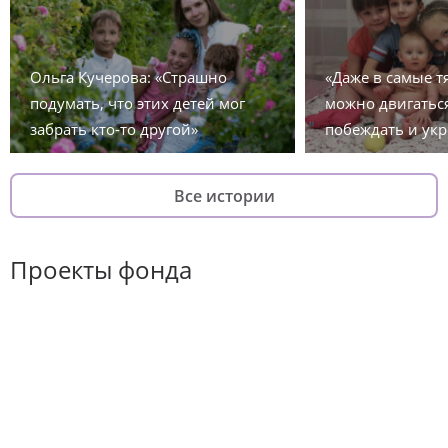
Ольга Кучерова: «Страшно
«Даже в самые 
подумать, что этих детей мог
можно двигаться
забрать кто-то другой»
побеждать и укр
Все истории
Проекты фонда