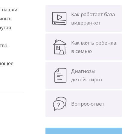
е нашли
Как работает база
ливых
видеоанкет
ругая
Как взять ребенка
тво.
в семью
щающее
Диагнозы
детей- сирот
Вопрос-ответ