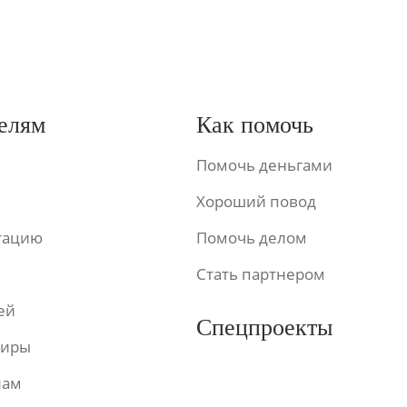
елям
Как помочь
Помочь деньгами
Хороший повод
ьтацию
Помочь делом
Стать партнером
ей
Спецпроекты
фиры
лам