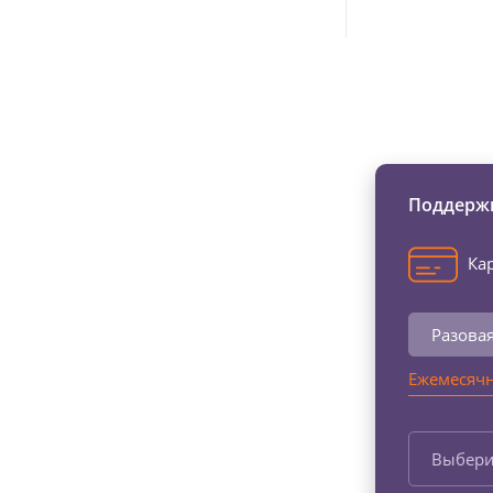
Изменяйте жи
Поддержи
Кар
Разова
Ежемесячн
Выбери