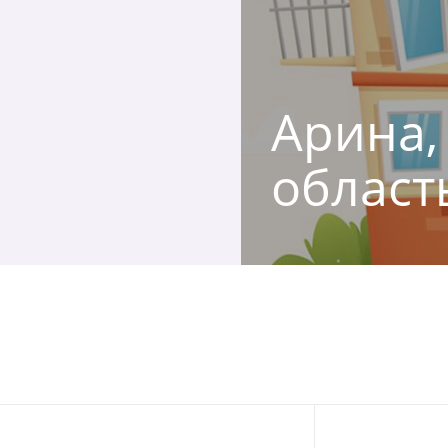
Арина, 
област