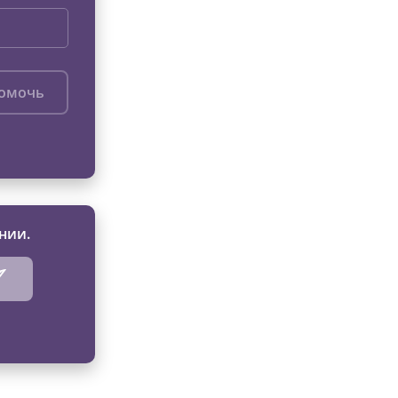
помочь
нии.