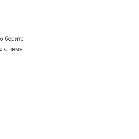
о берите
е с ним»