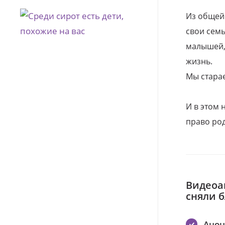
Из общей
свои семь
малышей, 
жизнь.
Мы стара
И в этом
право род
Видеоа
сняли 
Ано