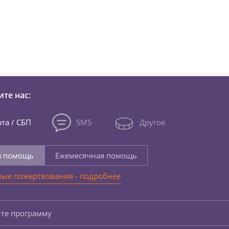
зни детей из детских домов 
те нас:
та / СБП
SMS
Другое
я помощь
Ежемесячная помощь
ые пожертвования - подробнее
те программу