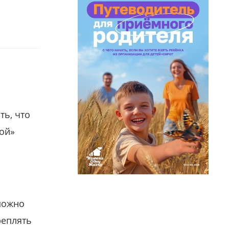
ть, что
гой»
можно
реплять