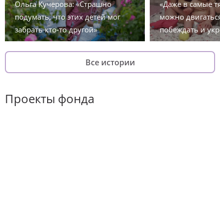
Ольга Кучерова: «Страшно
«Даже в самые 
подумать, что этих детей мог
можно двигаться
забрать кто-то другой»
побеждать и укр
Все истории
Проекты фонда