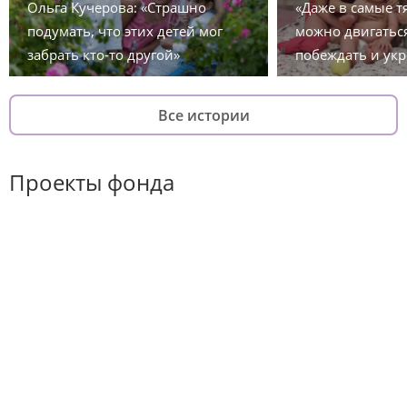
Ольга Кучерова: «Страшно
«Даже в самые 
подумать, что этих детей мог
можно двигаться
забрать кто-то другой»
побеждать и укр
Все истории
Проекты фонда