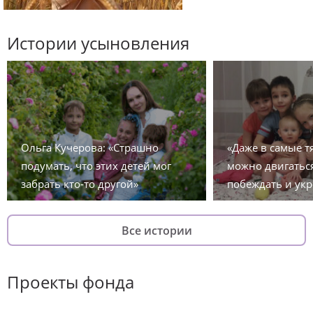
Истории усыновления
Ольга Кучерова: «Страшно
«Даже в самые 
подумать, что этих детей мог
можно двигаться
забрать кто-то другой»
побеждать и укр
Все истории
Проекты фонда