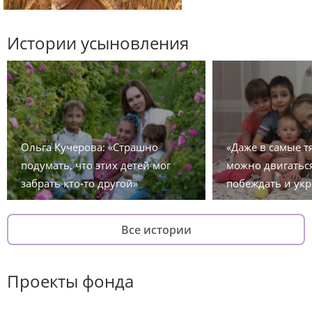
Истории усыновления
Ольга Кучерова: «Страшно
«Даже в самые 
подумать, что этих детей мог
можно двигаться
забрать кто-то другой»
побеждать и укр
Все истории
Проекты фонда