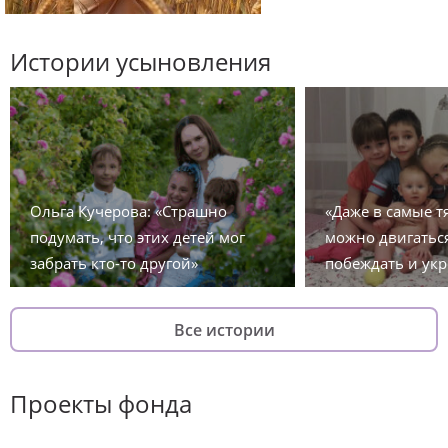
Истории усыновления
Ольга Кучерова: «Страшно
«Даже в самые 
подумать, что этих детей мог
можно двигаться
забрать кто-то другой»
побеждать и укр
Все истории
Проекты фонда