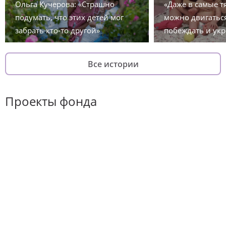
Ольга Кучерова: «Страшно
«Даже в самые 
подумать, что этих детей мог
можно двигаться
забрать кто-то другой»
побеждать и укр
Все истории
Проекты фонда