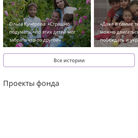
Ольга Кучерова: «Страшно
«Даже в самые 
подумать, что этих детей мог
можно двигаться
забрать кто-то другой»
побеждать и укр
Все истории
Проекты фонда