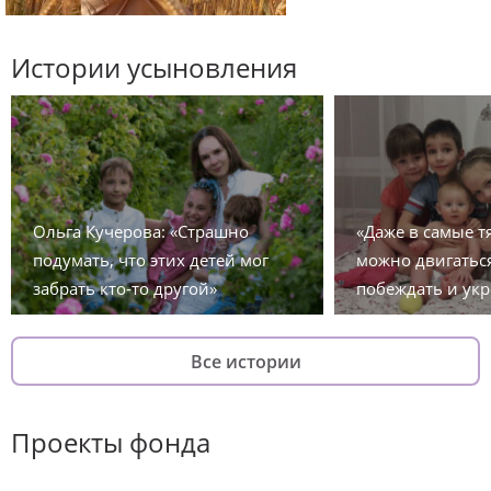
Истории усыновления
Ольга Кучерова: «Страшно
«Даже в самые 
подумать, что этих детей мог
можно двигаться
забрать кто-то другой»
побеждать и укр
Все истории
Проекты фонда