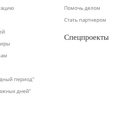
ьтацию
Помочь делом
Стать партнером
ей
Спецпроекты
фиры
лам
одный период"
важных дней"