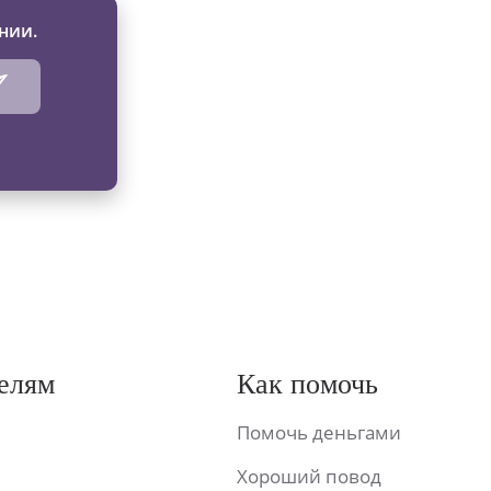
нии.
елям
Как помочь
Помочь деньгами
Хороший повод