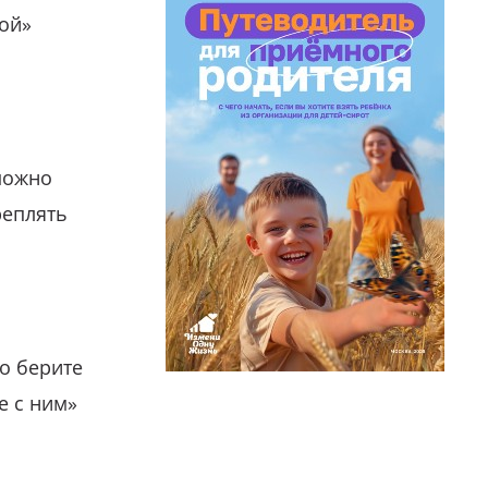
гой»
можно
реплять
о берите
е с ним»