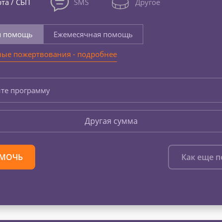
та / СБП
SMS
Другое
я помощь
Ежемесячная помощь
ые пожертвования - подробнее
те программу
Другая сумма
МОЧЬ
Как еще 