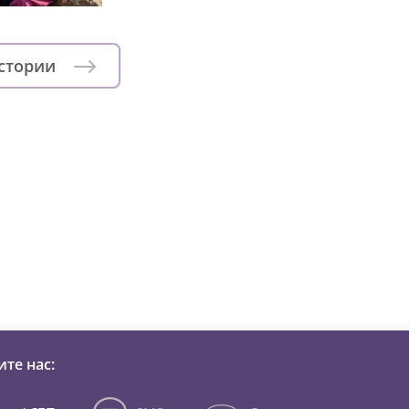
истории
зни детей из детских домов 
те нас: