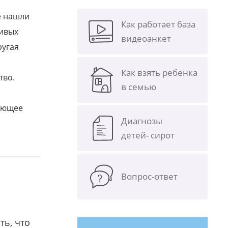
е нашли
Как работает база
ливых
видеоанкет
ругая
Как взять ребенка
тво.
в семью
щающее
Диагнозы
детей- сирот
Вопрос-ответ
ть, что