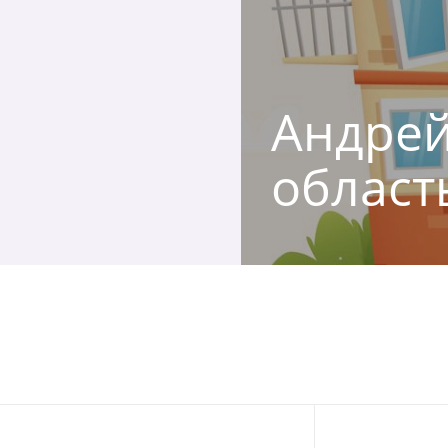
Андрей,
област