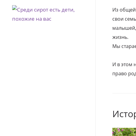
Из общей
свои семь
малышей, 
жизнь.
Мы стара
И в этом
право род
Исто