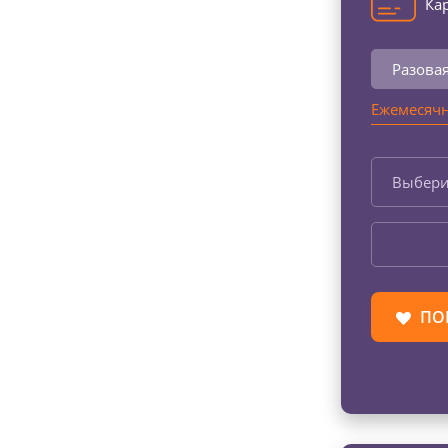
Кар
Разова
Ежемесячн
Выбери
ПО