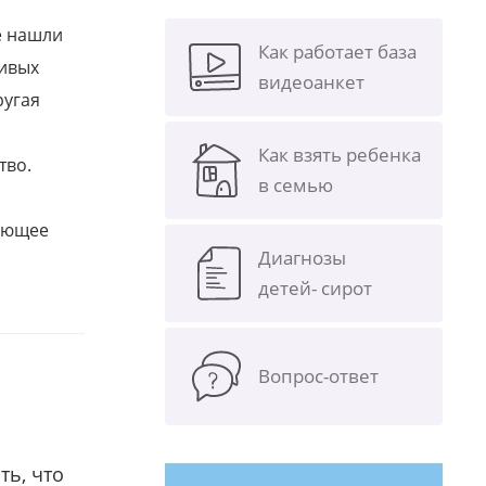
е нашли
Как работает база
ливых
видеоанкет
ругая
Как взять ребенка
тво.
в семью
щающее
Диагнозы
детей- сирот
Вопрос-ответ
ть, что