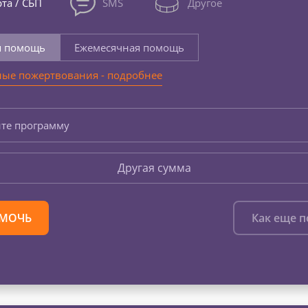
та / СБП
SMS
Другое
я помощь
Ежемесячная помощь
ые пожертвования - подробнее
те программу
Другая сумма
МОЧЬ
Как еще 