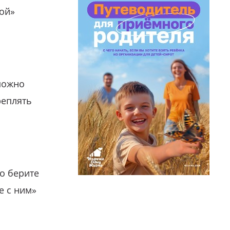
гой»
можно
реплять
о берите
е с ним»