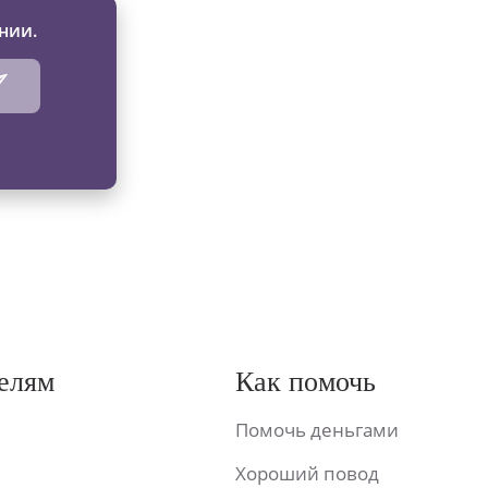
нии.
елям
Как помочь
Помочь деньгами
Хороший повод