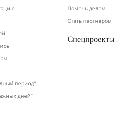
ьтацию
Помочь делом
Стать партнером
ей
Спецпроекты
фиры
лам
одный период"
важных дней"