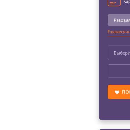
Кар
Разова
Ежемесячн
Выбери
ПО