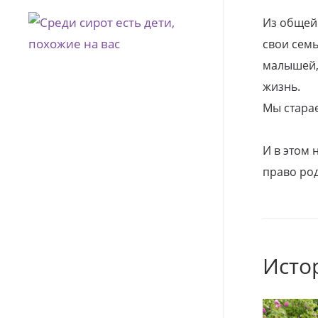
Из общей
свои семь
малышей, 
жизнь.
Мы стара
И в этом
право род
Исто