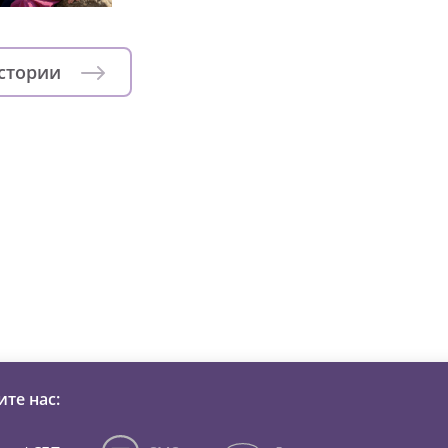
истории
зни детей из детских домов 
те нас: