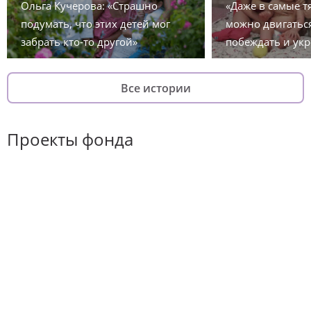
Ольга Кучерова: «Страшно
«Даже в самые 
подумать, что этих детей мог
можно двигаться
забрать кто-то другой»
побеждать и укр
Все истории
Проекты фонда