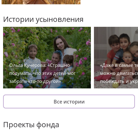
Истории усыновления
Ольга Кучерова: «Страшно
«Даже в самые 
подумать, что этих детей мог
можно двигаться
забрать кто-то другой»
побеждать и укр
Все истории
Проекты фонда