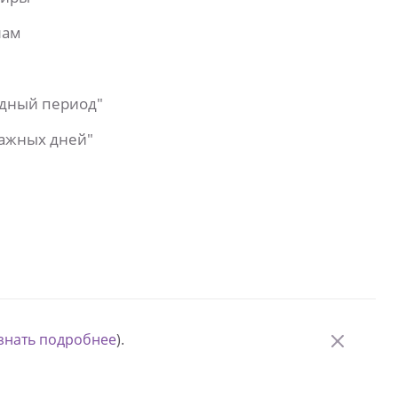
лам
одный период"
важных дней"
знать подробнее
).
© Измени одну жизнь