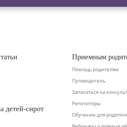
статьи
Приемным родит
Помощь родителям
Путеводитель
Записаться на консул
Репетиторы
ы детей-сирот
Обучение для родител
Вебинары и прямые э