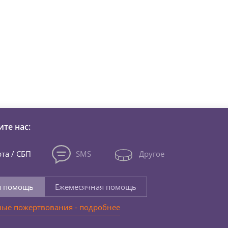
зни детей из детских домов 
те нас:
та / СБП
SMS
Другое
я помощь
Ежемесячная помощь
ые пожертвования - подробнее