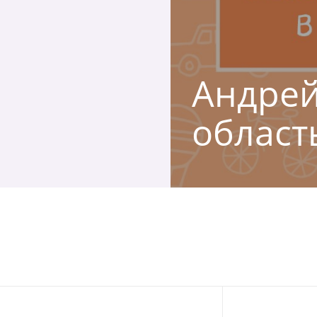
Андрей
област