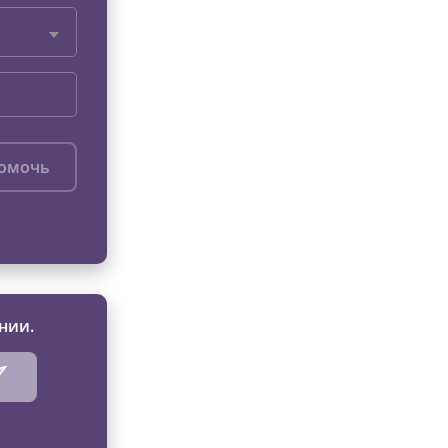
помочь
нии.