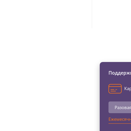
Изменяйте жи
Поддержи
Кар
Разова
Ежемесячн