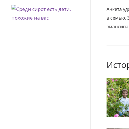
Анкета уд
в семью. 
эмансипа
Исто