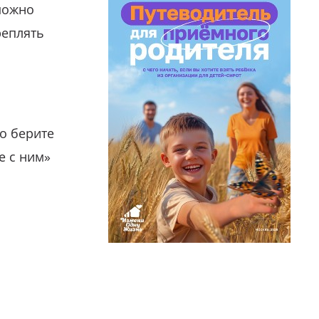
можно
реплять
о берите
е с ним»