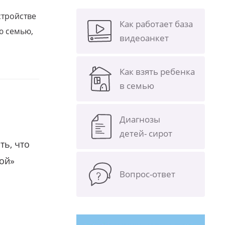
стройстве
Как работает база
ю семью,
видеоанкет
Как взять ребенка
в семью
Диагнозы
детей- сирот
ть, что
гой»
Вопрос-ответ