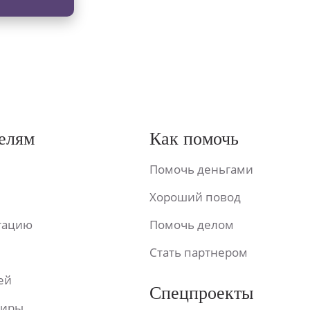
елям
Как помочь
Помочь деньгами
Хороший повод
ьтацию
Помочь делом
Стать партнером
ей
Спецпроекты
фиры