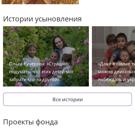
Истории усыновления
Ольга Кучерова: «Страшно
«Даже в самые 
подумать, что этих детей мог
можно двигаться
забрать кто-то другой»
побеждать и укр
Все истории
Проекты фонда