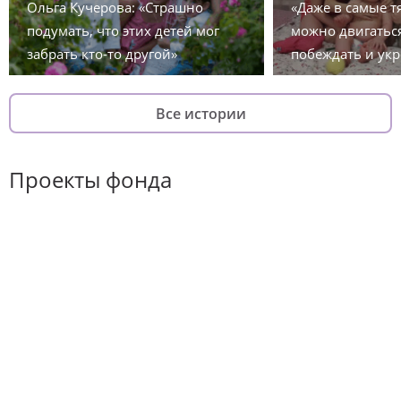
Ольга Кучерова: «Страшно
«Даже в самые 
подумать, что этих детей мог
можно двигаться
забрать кто-то другой»
побеждать и укр
Все истории
Проекты фонда