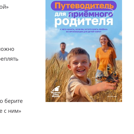
гой»
можно
реплять
о берите
е с ним»