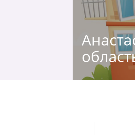
Анастас
област