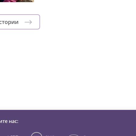
истории
зни детей из детских домов 
те нас: