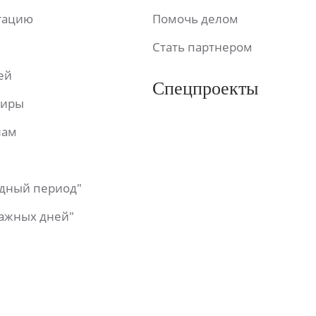
ьтацию
Помочь делом
Стать партнером
ей
Спецпроекты
фиры
лам
одный период"
важных дней"