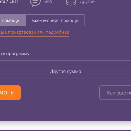
та / СБП
SMS
Другое
я помощь
Ежемесячная помощь
ые пожертвования - подробнее
те программу
Другая сумма
МОЧЬ
Как еще 