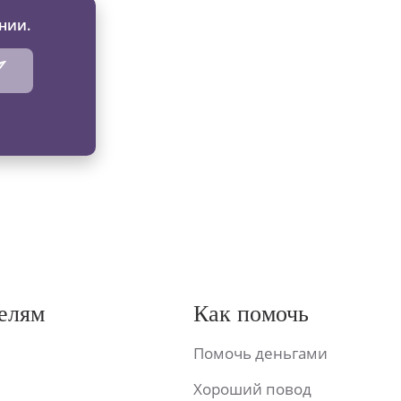
нии.
елям
Как помочь
Помочь деньгами
Хороший повод