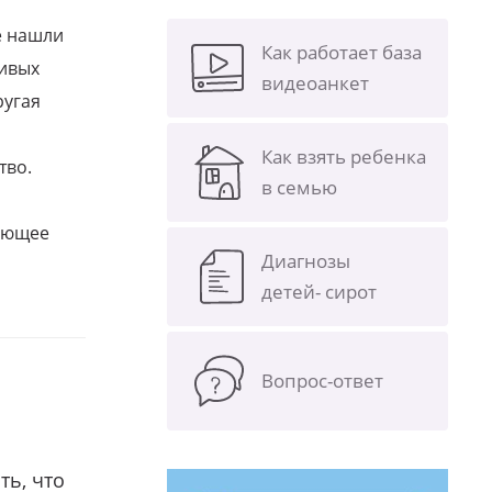
е нашли
Как работает база
ливых
видеоанкет
ругая
Как взять ребенка
тво.
в семью
щающее
Диагнозы
детей- сирот
Вопрос-ответ
ть, что