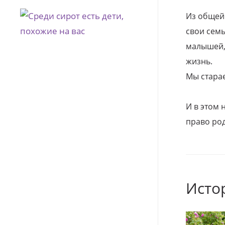
Из общей
свои семь
малышей, 
жизнь.
Мы стара
И в этом
право род
Исто