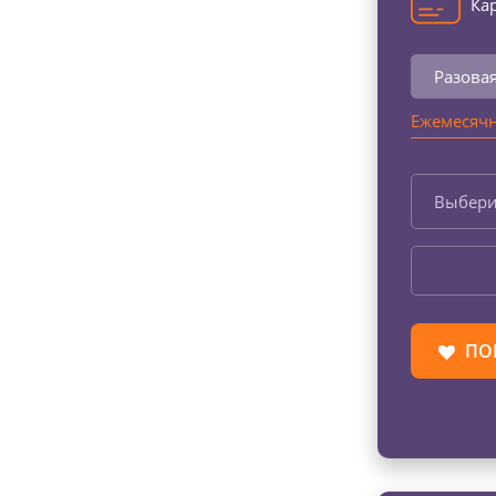
Кар
Разова
Ежемесячн
Выбери
ПО