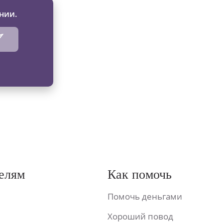
нии.
елям
Как помочь
Помочь деньгами
Хороший повод