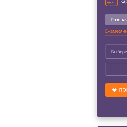
Кар
Разова
Ежемесячн
Выбери
ПО