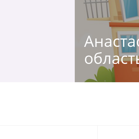
Анаста
област