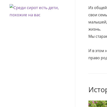
Из общей
свои семь
малышей, 
жизнь.
Мы стара
И в этом
право род
Исто