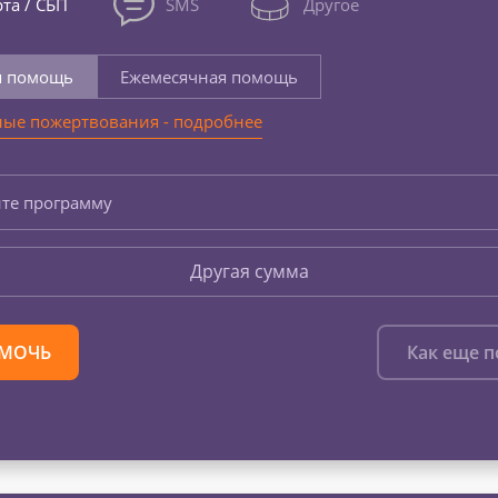
та / СБП
SMS
Другое
я помощь
Ежемесячная помощь
ые пожертвования - подробнее
те программу
Другая сумма
МОЧЬ
Как еще 