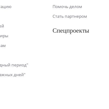
ьтацию
Помочь делом
Стать партнером
ей
Спецпроекты
фиры
лам
одный период"
важных дней"