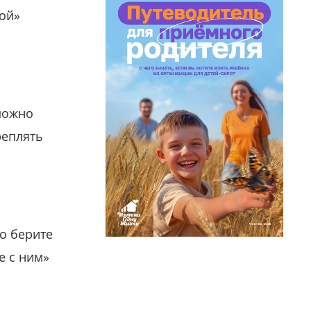
гой»
можно
реплять
о берите
е с ним»