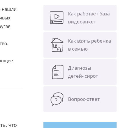
е нашли
Как работает база
ливых
видеоанкет
ругая
Как взять ребенка
тво.
в семью
щающее
Диагнозы
детей- сирот
Вопрос-ответ
ть, что