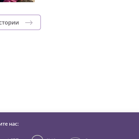
истории
зни детей из детских домов 
те нас: