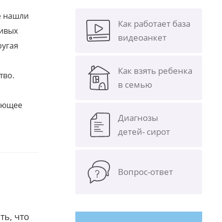
е нашли
Как работает база
ливых
видеоанкет
ругая
Как взять ребенка
тво.
в семью
щающее
Диагнозы
детей- сирот
Вопрос-ответ
ть, что