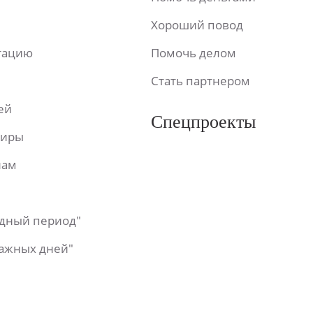
Хороший повод
ьтацию
Помочь делом
Стать партнером
ей
Спецпроекты
фиры
лам
одный период"
важных дней"