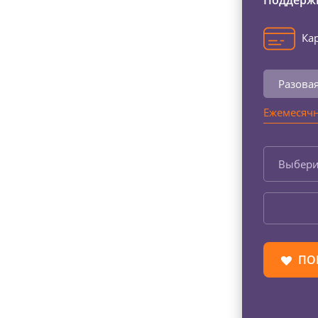
Поддержи
Кар
Разова
Ежемесячн
Выбери
ПО