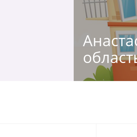
Анаста
област