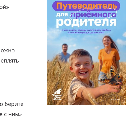
гой»
можно
реплять
о берите
е с ним»