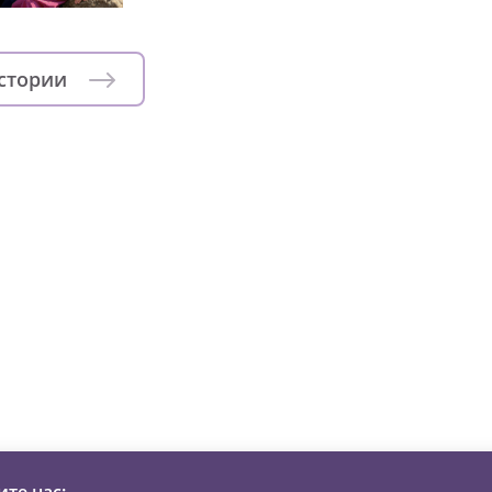
истории
зни детей из детских домов 