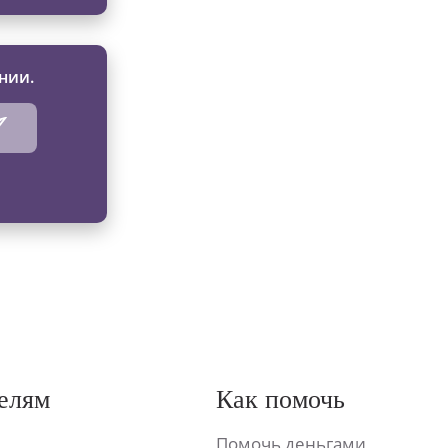
нии.
елям
Как помочь
Помочь деньгами