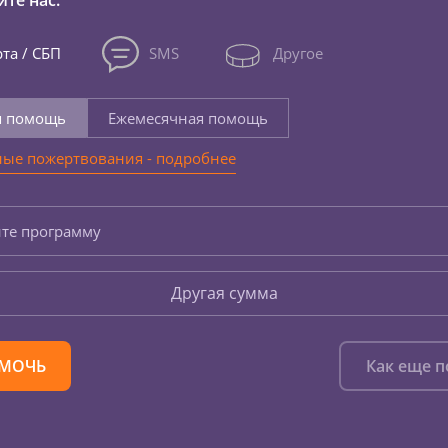
те нас:
та / СБП
SMS
Другое
я помощь
Ежемесячная помощь
ые пожертвования - подробнее
те программу
Другая сумма
МОЧЬ
Как еще 