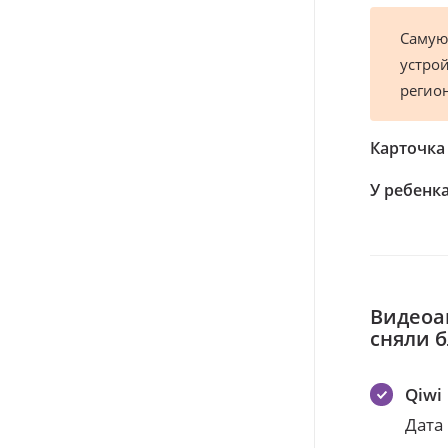
Самую
устрой
регио
Карточка
У ребенка
Видеоа
сняли 
Qiwi
Дата