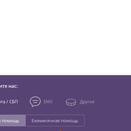
зни детей из детских домов 
те нас:
та / СБП
SMS
Другое
я помощь
Ежемесячная помощь