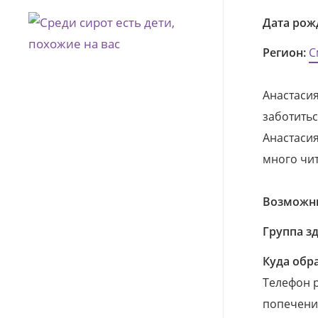
Дата рож
Регион:
С
Анастасия
заботитьс
Анастасия
много чит
Возможны
Группа з
Куда обр
Телефон р
попечения