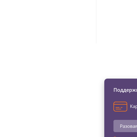
Изменяйте жи
Поддержи
Кар
Разова