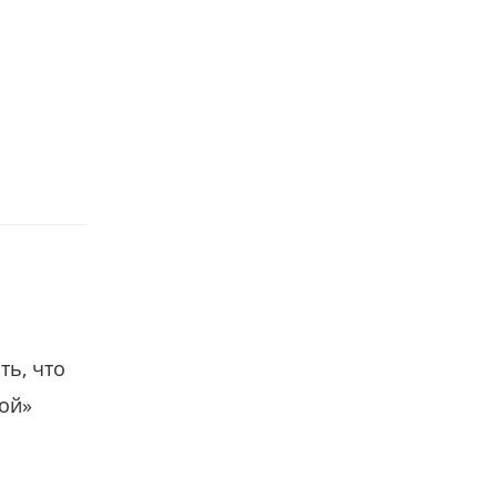
ть, что
гой»