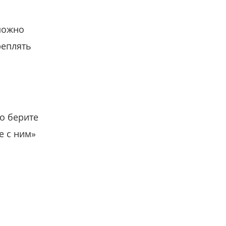
можно
реплять
о берите
е с ним»