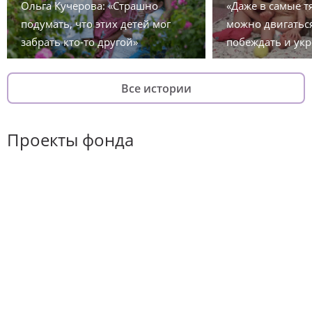
Ольга Кучерова: «Страшно
«Даже в самые 
подумать, что этих детей мог
можно двигаться
забрать кто-то другой»
побеждать и укр
Все истории
Проекты фонда