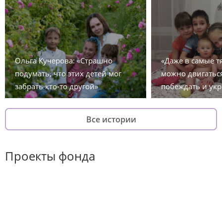
Ольга Кучерова: «Страшно
«Даже в самые 
подумать, что этих детей мог
можно двигаться
забрать кто-то другой»
побеждать и укр
Все истории
Проекты фонда