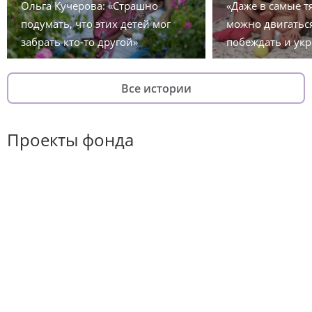
Ольга Кучерова: «Страшно
«Даже в самые 
подумать, что этих детей мог
можно двигаться
забрать кто-то другой»
побеждать и укр
Все истории
Проекты фонда