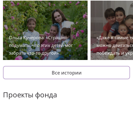
Ольга Кучерова: «Страшно
«Даже в самые 
подумать, что этих детей мог
можно двигаться
забрать кто-то другой»
побеждать и укр
Все истории
Проекты фонда