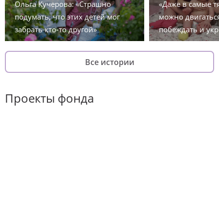
Ольга Кучерова: «Страшно
«Даже в самые 
подумать, что этих детей мог
можно двигаться
забрать кто-то другой»
побеждать и укр
Все истории
Проекты фонда