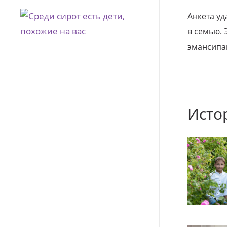
Анкета уд
в семью. 
эмансипа
Исто