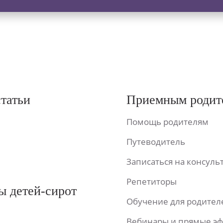
статьи
Приемным родит
Помощь родителям
Путеводитель
Записаться на консул
Репетиторы
ы детей-сирот
Обучение для родител
Вебинары и прямые э