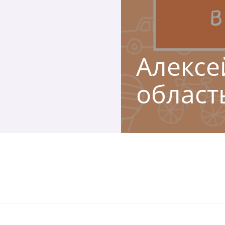
Алексе
област