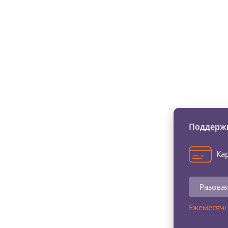
Изменяйте жи
Поддержи
Кар
Разова
Ежемесячн