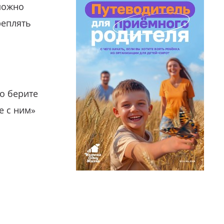
можно
реплять
о берите
е с ним»