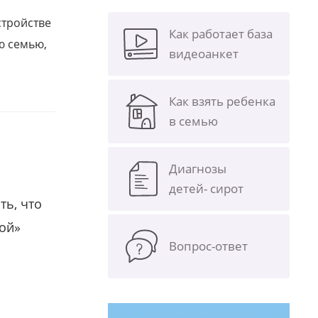
стройстве
Как работает база
ю семью,
видеоанкет
Как взять ребенка
в семью
Диагнозы
детей- сирот
ть, что
гой»
Вопрос-ответ