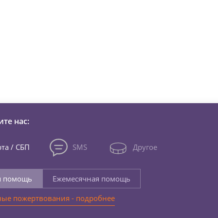
зни детей из детских домов 
те нас:
та / СБП
SMS
Другое
я помощь
Ежемесячная помощь
ые пожертвования - подробнее