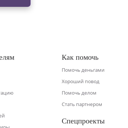
елям
Как помочь
Помочь деньгами
Хороший повод
ьтацию
Помочь делом
Стать партнером
ей
Спецпроекты
фиры