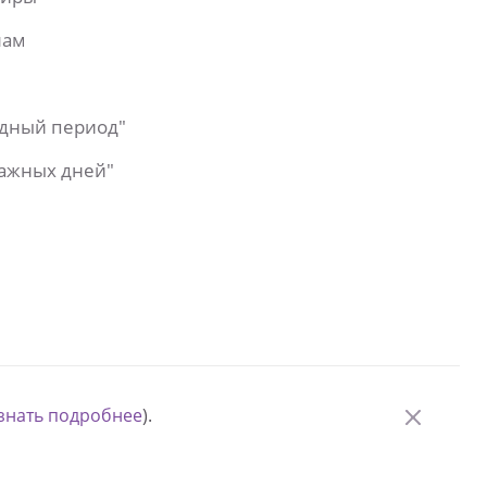
лам
одный период"
важных дней"
знать подробнее
).
© Измени одну жизнь