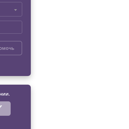
помочь
нии.