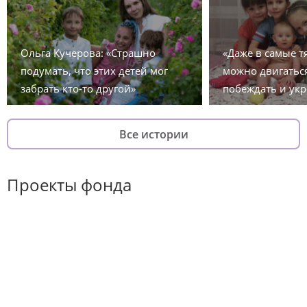
Ольга Кучерова: «Страшно
«Даже в самые 
подумать, что этих детей мог
можно двигаться
забрать кто-то другой»
побеждать и укр
Все истории
Проекты фонда