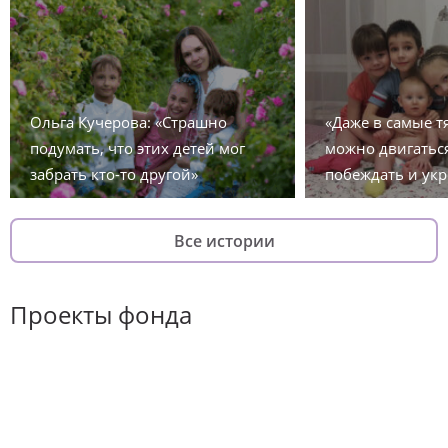
Ольга Кучерова: «Страшно
«Даже в самые 
подумать, что этих детей мог
можно двигаться
забрать кто-то другой»
побеждать и укр
Все истории
Проекты фонда