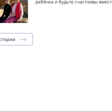
ребёнка и будьте счастливы вмест
истории
зни детей из детских домов 