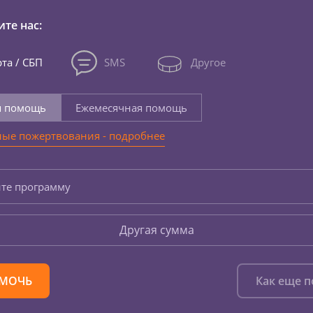
те нас:
та / СБП
SMS
Другое
я помощь
Ежемесячная помощь
ые пожертвования - подробнее
те программу
Другая сумма
МОЧЬ
Как еще 