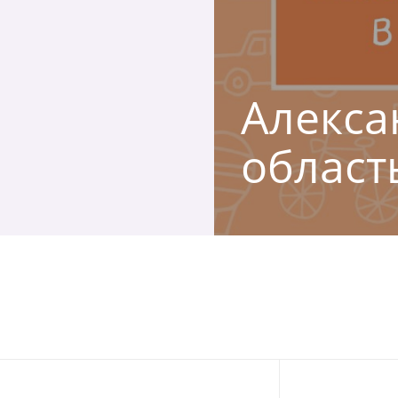
Алекса
област