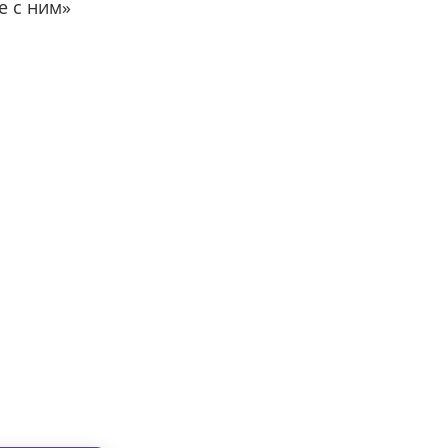
е с ним»
вместе с нами