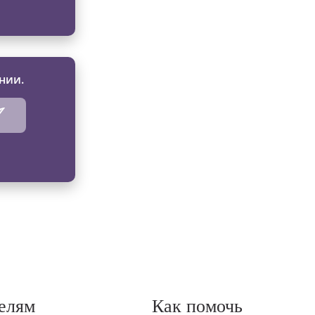
нии.
елям
Как помочь