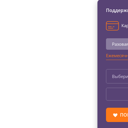
Поддержи
Кар
Разова
Ежемесячн
Выбери
ПО