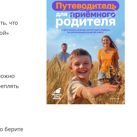
ть, что
гой»
можно
реплять
о берите