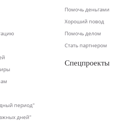
Помочь деньгами
Хороший повод
ьтацию
Помочь делом
Стать партнером
ей
Спецпроекты
фиры
лам
одный период"
важных дней"