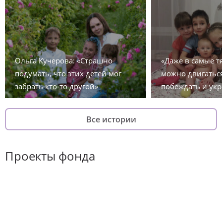
Ольга Кучерова: «Страшно
«Даже в самые 
подумать, что этих детей мог
можно двигаться
забрать кто-то другой»
побеждать и укр
Все истории
Проекты фонда