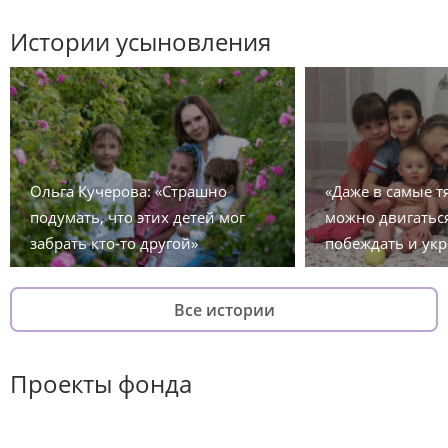
Истории усыновления
Ольга Кучерова: «Страшно
«Даже в самые 
подумать, что этих детей мог
можно двигаться
забрать кто-то другой»
побеждать и укр
Все истории
Проекты фонда