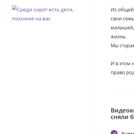
Из общей
свои семь
малышей, 
жизнь.
Мы стара
И в этом
право род
Видеоа
сняли 
Ано