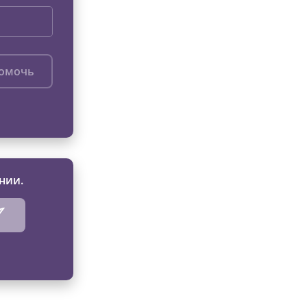
помочь
нии.