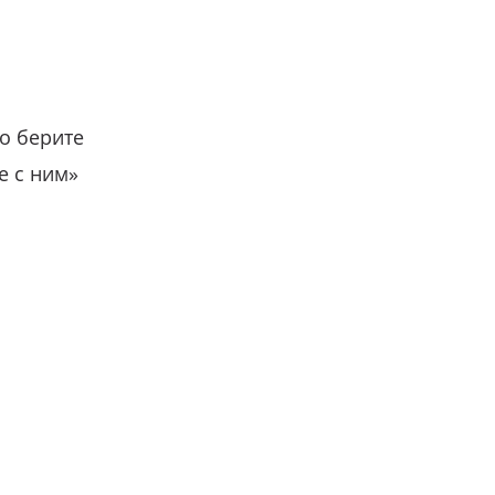
о берите
е с ним»