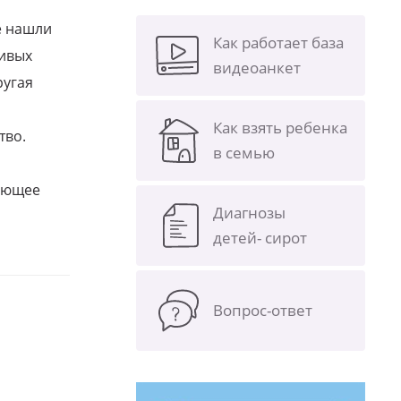
е нашли
Как работает база
ливых
видеоанкет
ругая
Как взять ребенка
тво.
в семью
щающее
Диагнозы
детей- сирот
Вопрос-ответ