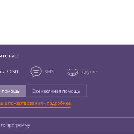
зни детей из детских домов 
те нас:
та / СБП
SMS
Другое
я помощь
Ежемесячная помощь
ые пожертвования - подробнее
те программу