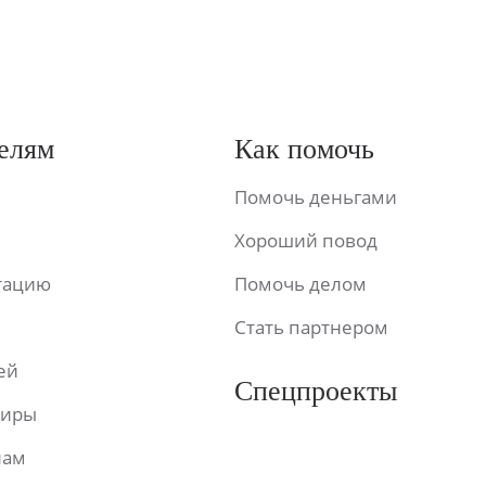
елям
Как помочь
Помочь деньгами
Хороший повод
ьтацию
Помочь делом
Стать партнером
ей
Спецпроекты
фиры
лам