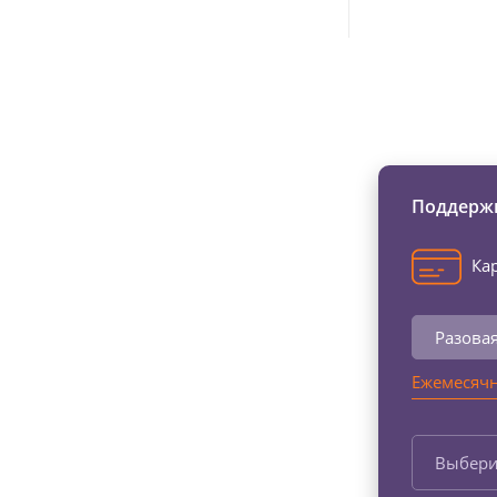
Изменяйте жи
Поддержи
Кар
Разова
Ежемесячн
Выбери