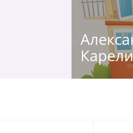
Алекса
Карели