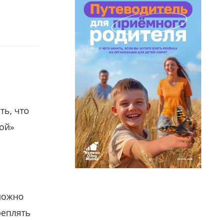
ть, что
гой»
можно
реплять