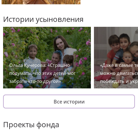
Истории усыновления
Ольга Кучерова: «Страшно
«Даже в самые 
подумать, что этих детей мог
можно двигаться
забрать кто-то другой»
побеждать и укр
Все истории
Проекты фонда