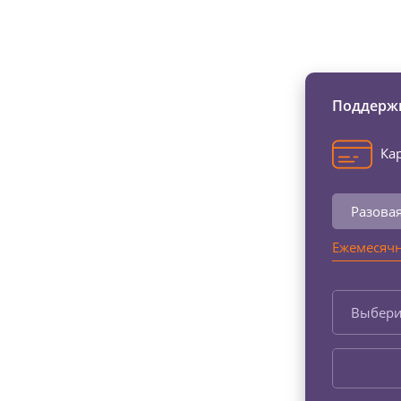
Изменяйте жи
Поддержи
Кар
Разова
Ежемесячн
Выбери