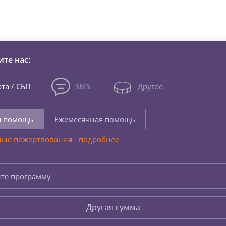
зни детей из детских домов 
те нас:
та / СБП
SMS
Другое
я помощь
Ежемесячная помощь
ые пожертвования - подробнее
те программу
Другая сумма