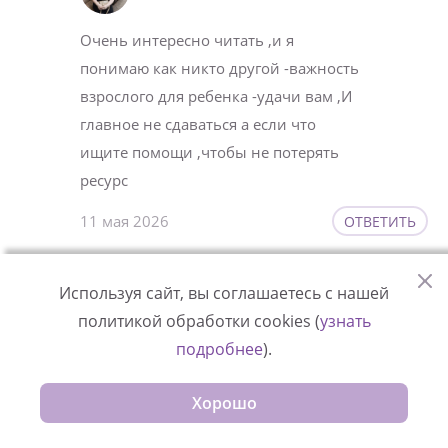
Очень интересно читать ,и я
понимаю как никто другой -важность
взрослого для ребенка -удачи вам ,И
главное не сдаваться а если что
ищите помощи ,чтобы не потерять
ресурс
11 мая 2026
ОТВЕТИТЬ
Используя сайт, вы соглашаетесь с нашей
Наталья Юрьевна
политикой обработки cookies (
узнать
подробнее
).
Вадим, Вы ЧЕЛОВЕК, с
человеческими чувствами, трудности
Хорошо
бывают у каждого, но не все их могут