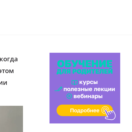
 когда
этом
ии