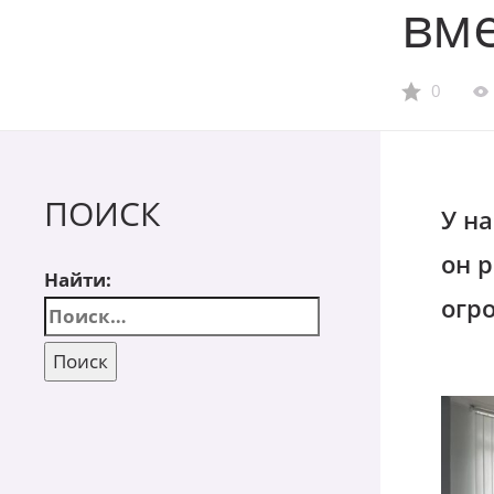
вме
0
ПОИСК
У на
он р
Найти:
огр