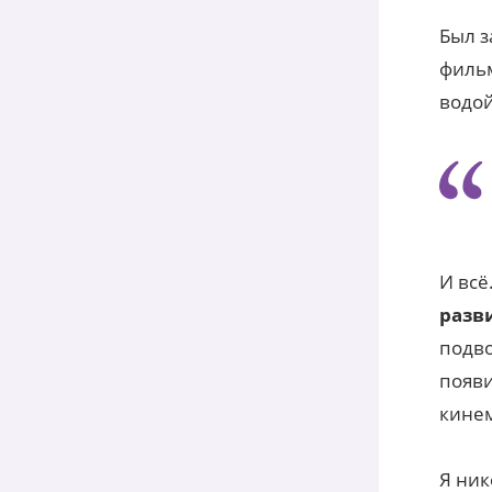
Был з
фильм
водой
И всё
разв
подво
появи
кинем
Я ник