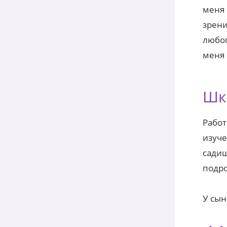
меня
зрен
любоп
меня 
Шко
Работ
изуче
садиш
подро
У сын