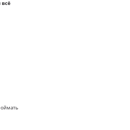
 всё
поймать