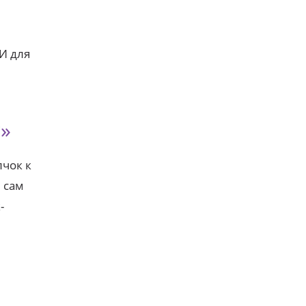
е
И для
?»
лчок к
 сам
-