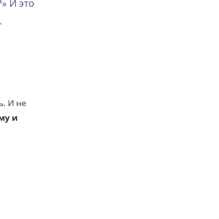
?» И это
.
ь. И не
му и