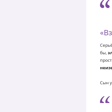
«В
Серьё
бы,
э
прост
неиз
Сын у