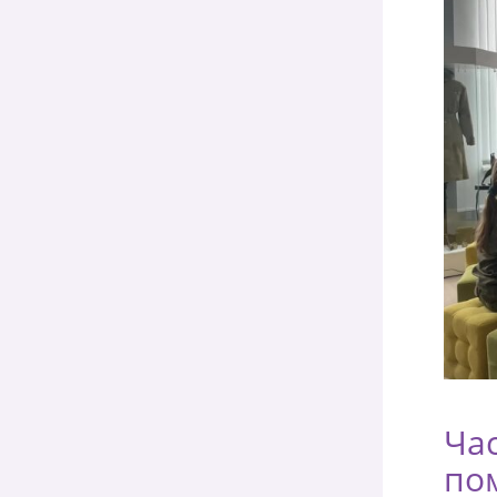
Час
по