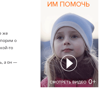
е же
спорим о
акой-то
ь, а он —