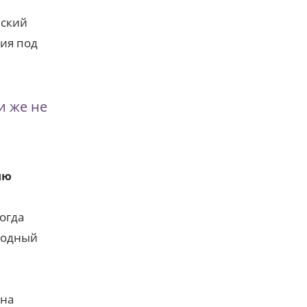
еский
ия под
и же не
ию
огда
водный
 на