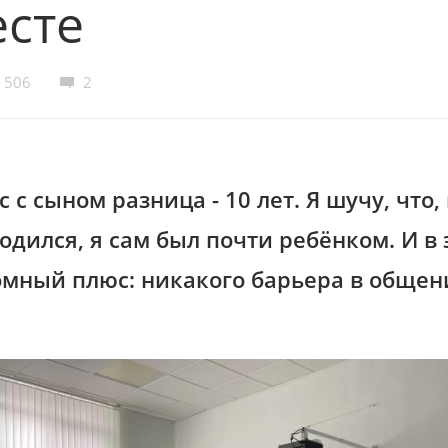
сте
506
2
с с сыном разница - 10 лет. Я шучу, что,
одился, я сам был почти ребёнком. И в 
омный плюс: никакого барьера в общен