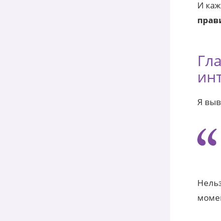
И каж
прав
Гла
ин
Я выв
Нельз
момен