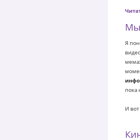
Читат
Мы
Я пон
видео
мемах
момен
инфо
пока 
И вот
Кин