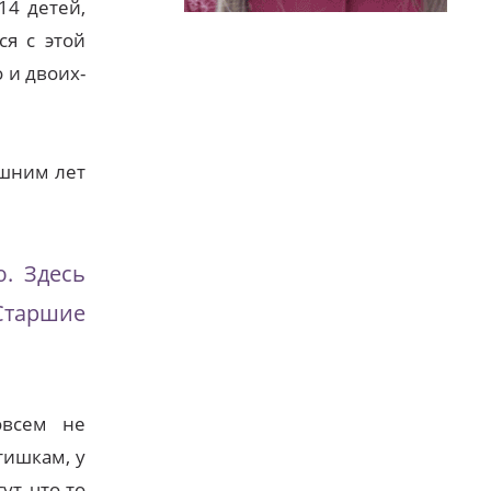
14 детей,
ся с этой
 и двоих-
ишним лет
ю. Здесь
Старшие
овсем не
тишкам, у
ут что-то