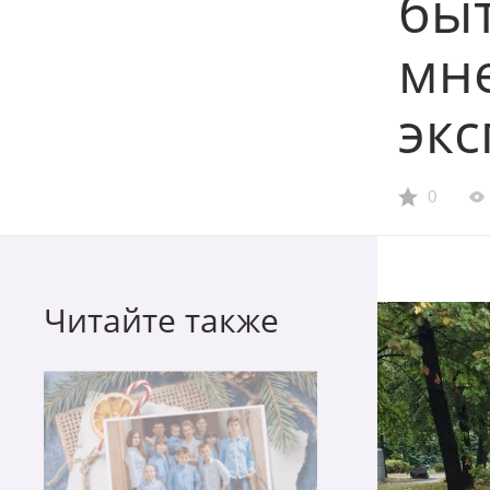
быт
мн
экс
0
Читайте также