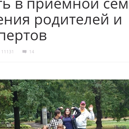
ь в приемной сем
ения родителей и
пертов
11131
14