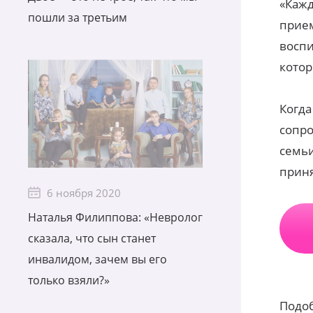
«Каж
пошли за третьим
прие
воспи
котор
Когд
сопр
семьи
приня
6 ноября 2020
Наталья Филиппова: «Невролог
сказала, что сын станет
инвалидом, зачем вы его
только взяли?»
Подоб