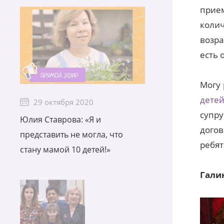
прие
коли
возра
есть 
Могу 
детей
29 октября 2020
супр
Юлия Ставрова: «Я и
догов
представить не могла, что
ребят
стану мамой 10 детей!»
Гали