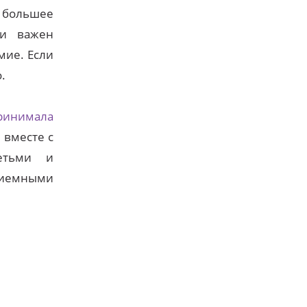
 большее
ки важен
умие. Если
.
ринимала
 вместе с
етьми и
приемными