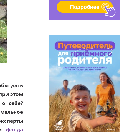
обы дать
при этом
 о себе?
имальное
ксперты
ом
фонда