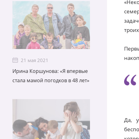
«Нек
семе
задач
троих
Первы
накоп
21 мая 2021
Ирина Коршунова: «Я впервые
стала мамой погодков в 48 лет»
Да, 
беспо
котор