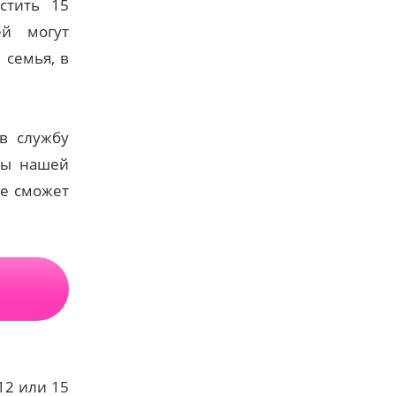
стить 15
ей могут
 семья, в
 в службу
сы нашей
ще сможет
12 или 15