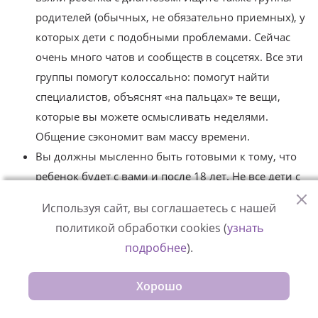
родителей (обычных, не обязательно приемных), у
которых дети с подобными проблемами. Сейчас
очень много чатов и сообществ в соцсетях. Все эти
группы помогут колоссально: помогут найти
специалистов, объяснят «на пальцах» те вещи,
которые вы можете осмысливать неделями.
Общение сэкономит вам массу времени.
Вы должны мысленно быть готовыми к тому, что
ребенок будет с вами и после 18 лет. Не все дети с
особенностями развития могут жить полноценной
Используя сайт, вы соглашаетесь с нашей
взрослой жизнью. К этому тоже нужно быть
политикой обработки cookies (
узнать
готовым и взять на себя эту ответственность, либо
подробнее
).
сделать все, чтобы ребенок поправился и
социализировался для самостоятельной жизни,
Хорошо
либо поддерживать его всегда (не возвращая в
систему и забыв, как его звали).