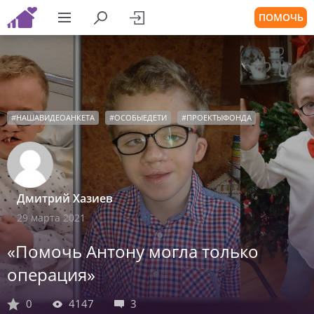
ПОМОЧЬ
#
НАШАВИДЕОАНКЕТА
#
ОСОБЫЕДЕТИ
#
ПРОЕКТЫФОНДА
Дмитрий Хазиев
29 марта 2021
«Помочь Антону могла только
операция»
0
4147
3